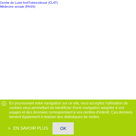
Centre de Lutte AntiTuberculeuse (CLAT)
Médecine sociale (PASS)
En poursuivant votre navigation sur ce site, vous acceptez l'utilisation de
cookies vous permettant de bénéficier d'une navigation adaptée à vos
usages et des données correspondant à vos centres d'intérêt. Ces derniers
servent également à réaliser des statistiques de visites.
EN SAVOIR PLUS
OK