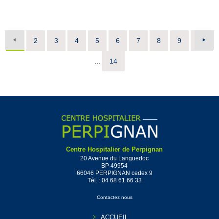
1
2
3
4
5
6
7
8
9
10
...
14
Centre Hospitalier de Perpignan
20 Avenue du Languedoc
BP 49954
66046 PERPIGNAN cedex 9
Tél. :
04 68 61 66 33
Contactez nous
ACCUEIL