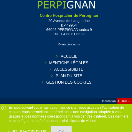
Centre Hospitalier de Perpignan
20 Avenue du Languedoc
BP 49954
66046 PERPIGNAN cedex 9
Tél. :
04 68 61 66 33
Contactez nous
ACCUEIL
MENTIONS LÉGALES
ACCESSIBILITÉ
PLAN DU SITE
GESTION DES COOKIES
Réalisation
STRATIS
En poursuivant votre navigation sur ce site, vous acceptez l'utilisation de
cookies vous permettant de bénéficier d'une navigation adaptée à vos
usages et des données correspondant à vos centres d'intérêt. Ces derniers
servent également à réaliser des statistiques de visites.
EN SAVOIR PLUS