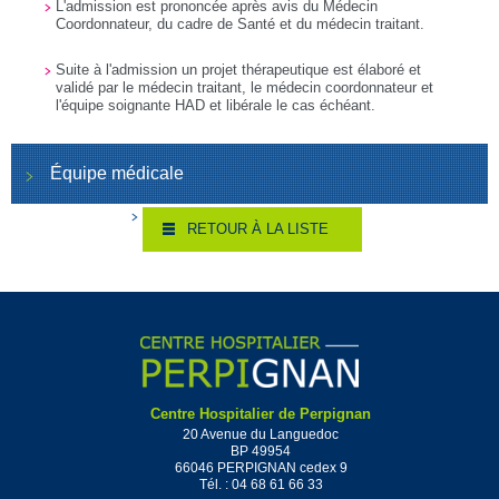
L'admission est prononcée après avis du Médecin
Coordonnateur, du cadre de Santé et du médecin traitant.
Suite à l'admission un projet thérapeutique est élaboré et
validé par le médecin traitant, le médecin coordonnateur et
l'équipe soignante HAD et libérale le cas échéant.
Équipe médicale
RETOUR À LA LISTE
Centre Hospitalier de Perpignan
20 Avenue du Languedoc
BP 49954
66046 PERPIGNAN cedex 9
Tél. :
04 68 61 66 33