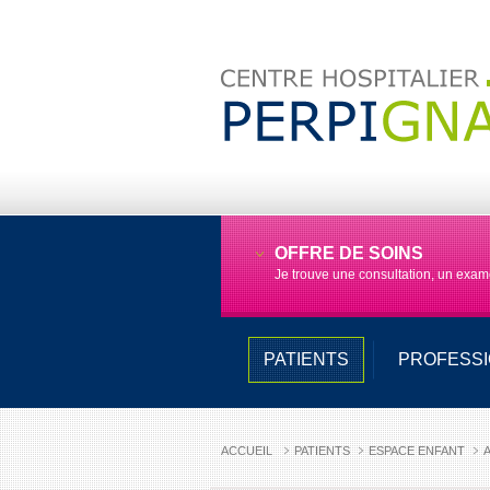
OFFRE DE SOINS
Je trouve une consultation, un exa
PATIENTS
PROFESS
ACCUEIL
PATIENTS
ESPACE ENFANT