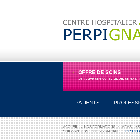
OFFRE DE SOINS
Je trouve une consultation, un exa
PATIENTS
PROFESS
ACCUEIL
NOS FORMATIONS
IMFMS : I
SOIGNANT(E)S - BOURG-MADAME
RÉSULTA