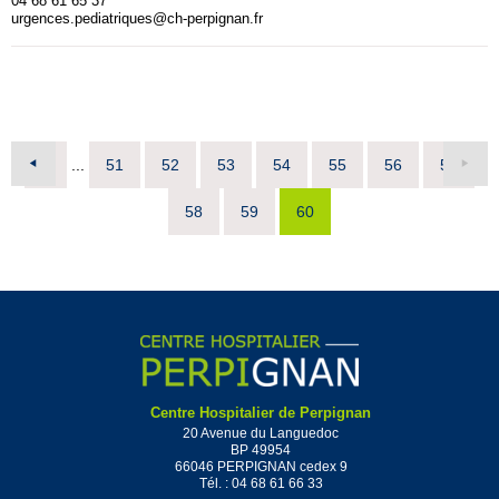
04 68 61 65 37
urgences.pediatriques@ch-perpignan.fr
1
...
51
52
53
54
55
56
57
58
59
60
Centre Hospitalier de Perpignan
20 Avenue du Languedoc
BP 49954
66046 PERPIGNAN cedex 9
Tél. :
04 68 61 66 33