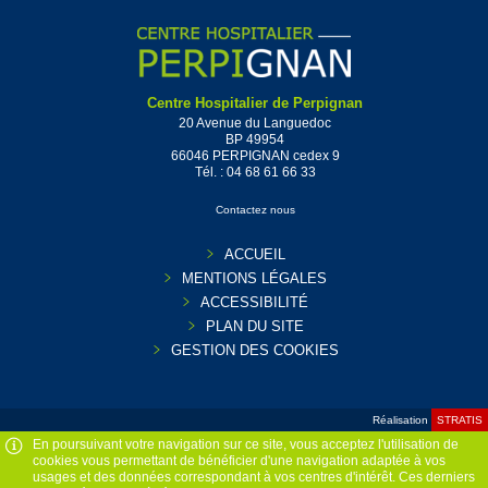
Centre Hospitalier de Perpignan
20 Avenue du Languedoc
BP 49954
66046 PERPIGNAN cedex 9
Tél. :
04 68 61 66 33
Contactez nous
ACCUEIL
MENTIONS LÉGALES
ACCESSIBILITÉ
PLAN DU SITE
GESTION DES COOKIES
Réalisation
STRATIS
En poursuivant votre navigation sur ce site, vous acceptez l'utilisation de
cookies vous permettant de bénéficier d'une navigation adaptée à vos
usages et des données correspondant à vos centres d'intérêt. Ces derniers