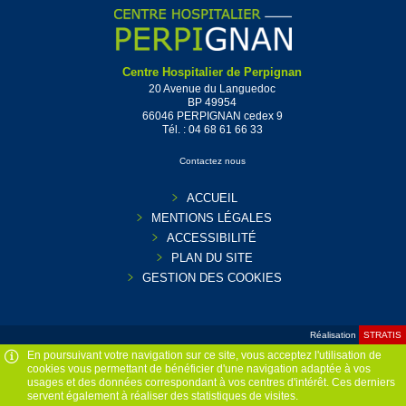
Centre Hospitalier de Perpignan
20 Avenue du Languedoc
BP 49954
66046 PERPIGNAN cedex 9
Tél. :
04 68 61 66 33
Contactez nous
ACCUEIL
MENTIONS LÉGALES
ACCESSIBILITÉ
PLAN DU SITE
GESTION DES COOKIES
Réalisation
STRATIS
En poursuivant votre navigation sur ce site, vous acceptez l'utilisation de
cookies vous permettant de bénéficier d'une navigation adaptée à vos
usages et des données correspondant à vos centres d'intérêt. Ces derniers
servent également à réaliser des statistiques de visites.